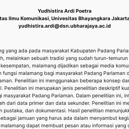
Yudhistira Ardi Poetra
tas Ilmu Komunikasi, Univesitas Bhayangkara Jakart
yudhistira.ardi@dsn.ubharajaya.ac.id
mang yang ada pada masyarakat Kabupaten Padang Pa
 melainkan sebuah tradisi yang sudah turun-temurun y
 kesempatan,
malamang
dijadikan sebagai media komu
n fungsi
malamang
bagi masyarakat Padang Pariaman d
man. Penelitian ini menggunakan beberapa konsep dan te
. Penelitian ini merupakan jenis penelitian deskriptif kual
 masyarakat Padang Pariaman. Dalam penelitian ini, 
leh dari data primer dan data sekunder. Penelitian ini
n pustaka, dan dokumentasi. Hasil penelitian menunjuk
ebagai jamuan yang harus ada dalam menyambut kegiat
,
malamang
dapat membuat pesan atau informasi yang