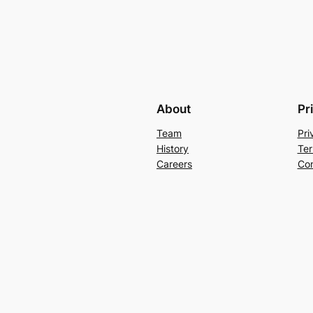
About
Pr
Team
Pri
History
Ter
Careers
Con