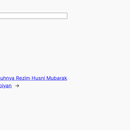
atuhnya Rezim Husni Mubarak
biyan
→