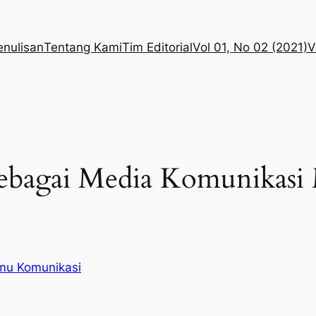
enulisan
Tentang Kami
Tim Editorial
Vol 01, No 02 (2021)
V
sebagai Media Komunikasi
lmu Komunikasi