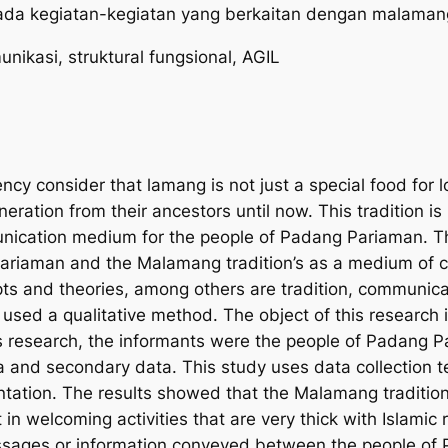
pada kegiatan-kegiatan yang berkaitan dengan
malaman
nikasi, struktural fungsional,
AGIL
 consider that lamang is not just a special food for loc
ration from their ancestors until now. This tradition
ication medium for the people of Padang Pariaman. This
ariaman and the Malamang tradition’s as a medium of 
pts and theories, among others are tradition, communic
rch used a qualitative method. The object of this resea
is research, the informants were the people of Padang P
 and secondary data. This study uses data collection 
entation. The results showed that the Malamang traditio
n welcoming activities that are very thick with Islamic r
ges or information conveyed between the people of Pa