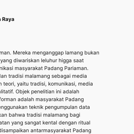
a Raya
riaman. Mereka menganggap
lamang
bukan
ang diwariskan leluhur higga saat
nikasi masyarakat Padang Pariaman.
an tradisi
malamang
sebagai media
ori, yaitu tradisi, komunikasi, media
itatif. Objek penelitian ini adalah
informan adalah masyarakat Padang
 menggunakan teknik pengumpulan data
kan bahwa tradisi
malamang
bagi
an yang sangat kental dengan ritual
 disampaikan antarmasyarakat Padang