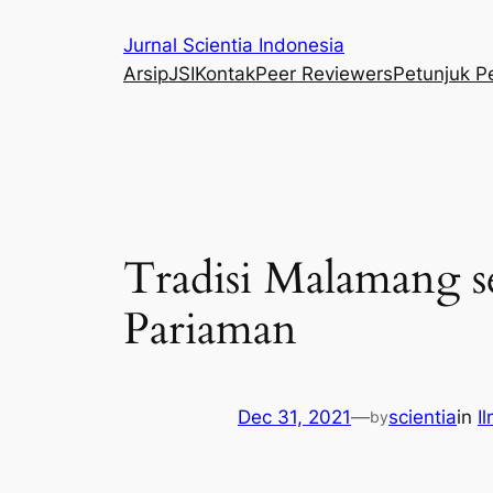
Skip
Jurnal Scientia Indonesia
to
Arsip
JSI
Kontak
Peer Reviewers
Petunjuk P
content
Tradisi Malamang 
Pariaman
Dec 31, 2021
—
scientia
in
I
by