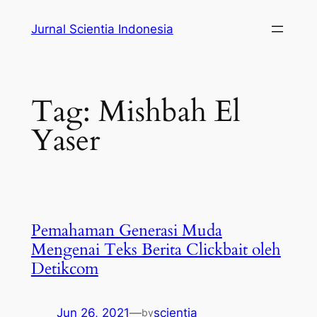
Skip
Jurnal Scientia Indonesia
to
content
Tag:
Mishbah El
Yaser
Pemahaman Generasi Muda
Mengenai Teks Berita Clickbait oleh
Detikcom
Jun 26, 2021
—
scientia
by