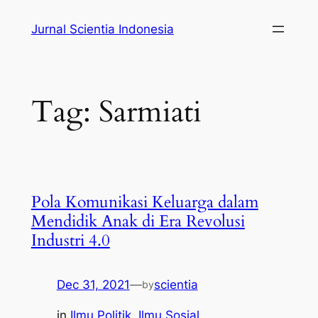
Skip
Jurnal Scientia Indonesia
to
content
Tag:
Sarmiati
Pola Komunikasi Keluarga dalam
Mendidik Anak di Era Revolusi
Industri 4.0
Dec 31, 2021
—
scientia
by
in
Ilmu Politik
, 
Ilmu Sosial