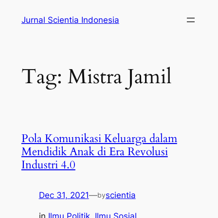
Skip
Jurnal Scientia Indonesia
to
content
Tag:
Mistra Jamil
Pola Komunikasi Keluarga dalam
Mendidik Anak di Era Revolusi
Industri 4.0
Dec 31, 2021
—
scientia
by
in
Ilmu Politik
, 
Ilmu Sosial